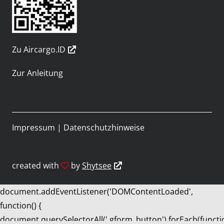
Zu Aircargo.ID
Zur Anleitung
Impressum
|
Datenschutzhinweise
created with
by
Shytsee
document.addEventListener('DOMContentLoaded',
function() {
document.querySelectorAll('.gform_button').forEach(functi