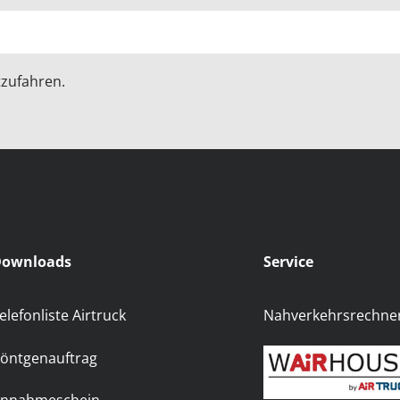
zufahren.
ownloads
Service
elefonliste Airtruck
Nahverkehrsrechne
öntgenauftrag
nnahmeschein