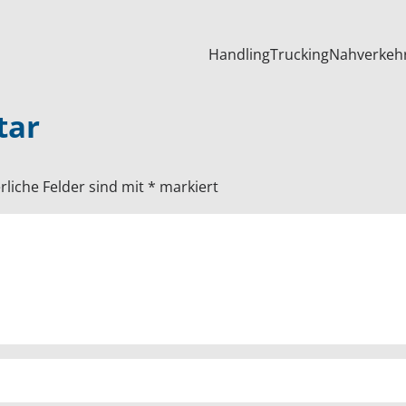
Handling
Trucking
Nahverkeh
tar
rliche Felder sind mit
*
markiert