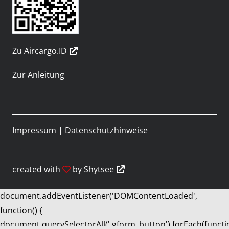
Zu Aircargo.ID
Zur Anleitung
Impressum
|
Datenschutzhinweise
created with
by
Shytsee
document.addEventListener('DOMContentLoaded',
function() {
document.querySelectorAll('.gform_button').forEach(functi