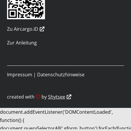
Zu Aircargo.ID
Zur Anleitung
Impressum
|
Datenschutzhinweise
created with
by
Shytsee
document.addEventListener('DOMContentLoaded',
function() {
document.querySelectorAll('.gform_button').forEach(functi