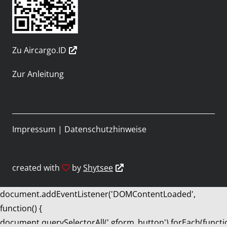
Zu Aircargo.ID
Zur Anleitung
Impressum
|
Datenschutzhinweise
created with
by
Shytsee
document.addEventListener('DOMContentLoaded',
function() {
document.querySelectorAll('.gform_button').forEach(functi