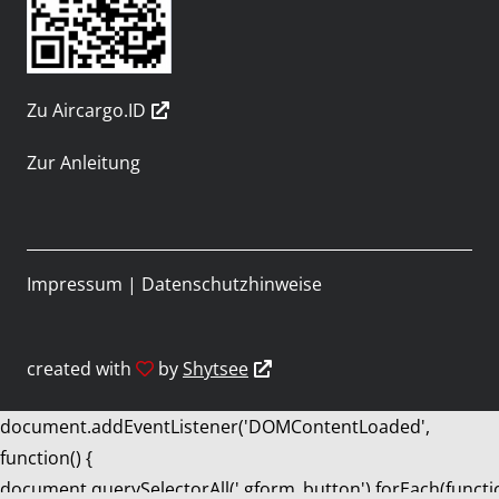
Zu Aircargo.ID
Zur Anleitung
Impressum
|
Datenschutzhinweise
created with
by
Shytsee
document.addEventListener('DOMContentLoaded',
function() {
document.querySelectorAll('.gform_button').forEach(functi