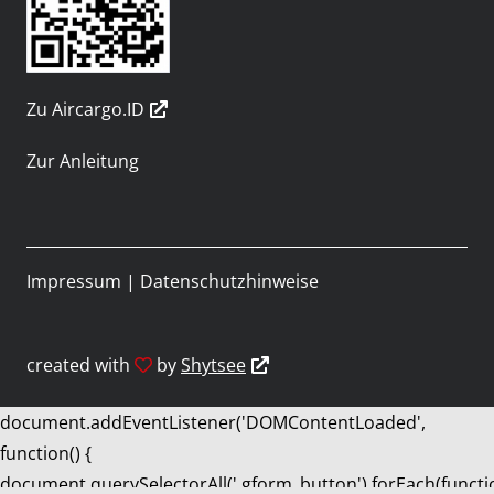
Zu Aircargo.ID
Zur Anleitung
Impressum
|
Datenschutzhinweise
created with
by
Shytsee
document.addEventListener('DOMContentLoaded',
function() {
document.querySelectorAll('.gform_button').forEach(functi