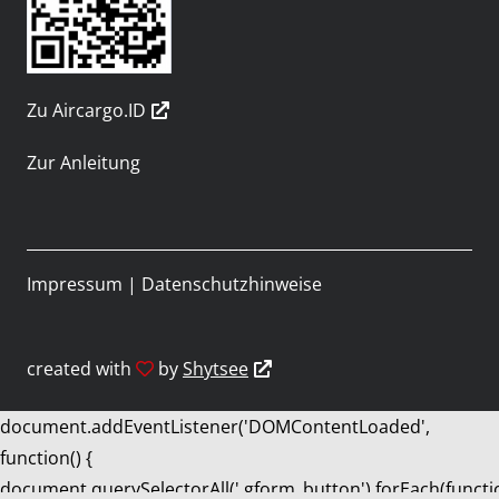
Zu Aircargo.ID
Zur Anleitung
Impressum
|
Datenschutzhinweise
created with
by
Shytsee
document.addEventListener('DOMContentLoaded',
function() {
document.querySelectorAll('.gform_button').forEach(functi