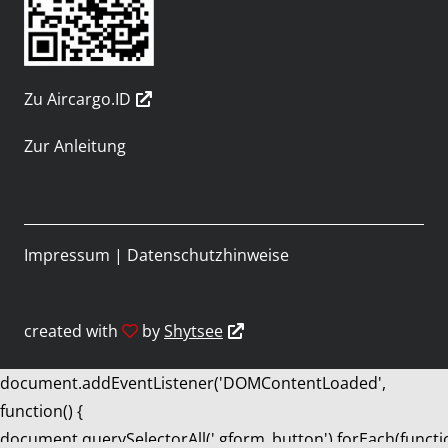
Zu Aircargo.ID
Zur Anleitung
Impressum
|
Datenschutzhinweise
created with
by
Shytsee
document.addEventListener('DOMContentLoaded',
function() {
document.querySelectorAll('.gform_button').forEach(functi