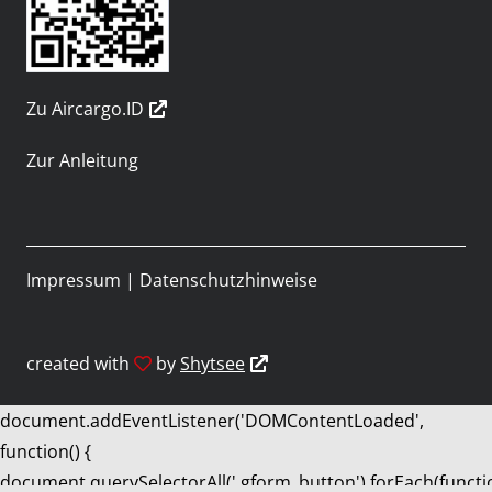
Zu Aircargo.ID
Zur Anleitung
Impressum
|
Datenschutzhinweise
created with
by
Shytsee
document.addEventListener('DOMContentLoaded',
function() {
document.querySelectorAll('.gform_button').forEach(functi