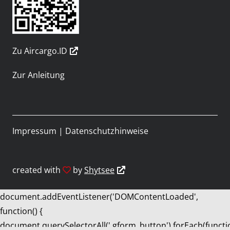
Zu Aircargo.ID
Zur Anleitung
Impressum
|
Datenschutzhinweise
created with
by
Shytsee
document.addEventListener('DOMContentLoaded',
function() {
document.querySelectorAll('.gform_button').forEach(functi