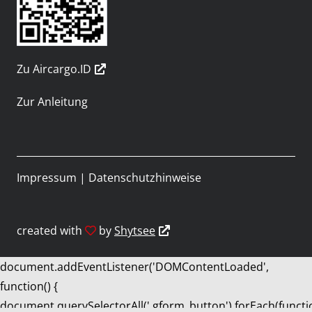
Zu Aircargo.ID
Zur Anleitung
Impressum
|
Datenschutzhinweise
created with
by
Shytsee
document.addEventListener('DOMContentLoaded',
function() {
document.querySelectorAll('.gform_button').forEach(functi