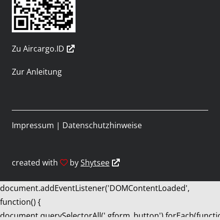
Zu Aircargo.ID
Zur Anleitung
Impressum
|
Datenschutzhinweise
created with
by
Shytsee
document.addEventListener('DOMContentLoaded',
function() {
document.querySelectorAll('.gform_button').forEach(functi