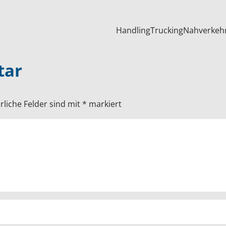
Handling
Trucking
Nahverkeh
tar
rliche Felder sind mit
*
markiert