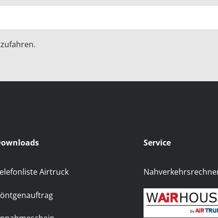
zufahren.
ownloads
Service
elefonliste Airtruck
Nahverkehrsrechne
öntgenauftrag
nnahmeschein