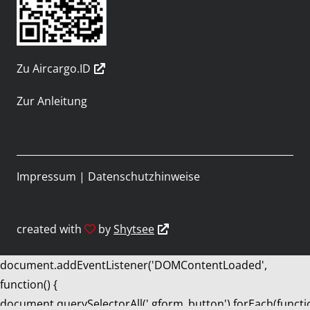
Zu Aircargo.ID
Zur Anleitung
Impressum
|
Datenschutzhinweise
created with
by
Shytsee
document.addEventListener('DOMContentLoaded',
function() {
document.querySelectorAll('.gform_button').forEach(functi