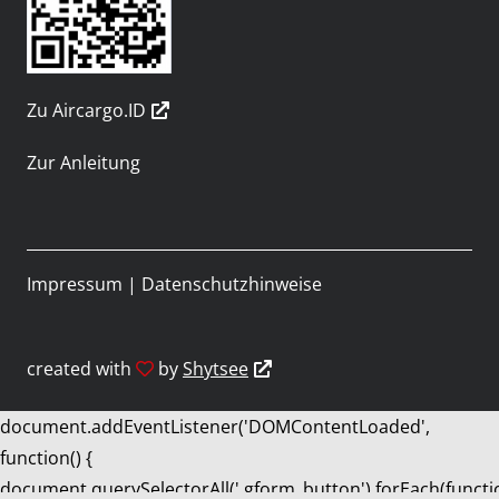
Zu Aircargo.ID
Zur Anleitung
Impressum
|
Datenschutzhinweise
created with
by
Shytsee
document.addEventListener('DOMContentLoaded',
function() {
document.querySelectorAll('.gform_button').forEach(functi