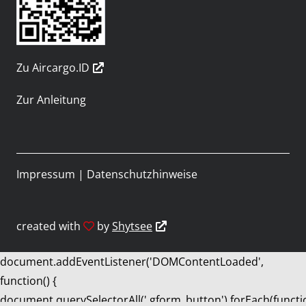
Zu Aircargo.ID
Zur Anleitung
Impressum
|
Datenschutzhinweise
created with
by
Shytsee
document.addEventListener('DOMContentLoaded',
function() {
document.querySelectorAll('.gform_button').forEach(functi