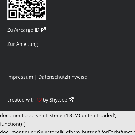
Zu Aircargo.ID
Zur Anleitung
Impressum
|
Datenschutzhinweise
created with
by
Shytsee
document.addEventListener('DOMContentLoaded',
function() {
document.querySelectorAll('.gform_button').forEach(functi