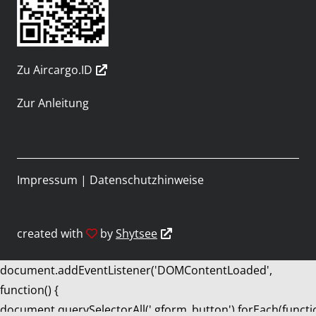
Zu Aircargo.ID
Zur Anleitung
Impressum
|
Datenschutzhinweise
created with
by
Shytsee
document.addEventListener('DOMContentLoaded',
function() {
document.querySelectorAll('.gform_button').forEach(functi