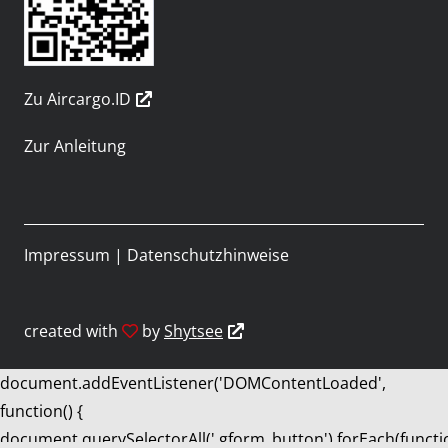
Zu Aircargo.ID
Zur Anleitung
Impressum
|
Datenschutzhinweise
created with
by
Shytsee
document.addEventListener('DOMContentLoaded',
function() {
document.querySelectorAll('.gform_button').forEach(functi