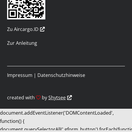
Zu Aircargo.ID
Zur Anleitung
Impressum
|
Datenschutzhinweise
created with
by
Shytsee
document.addEventListener('DOMContentLoaded',
function() {
document.querySelectorAll('.gform_button').forEach(functi