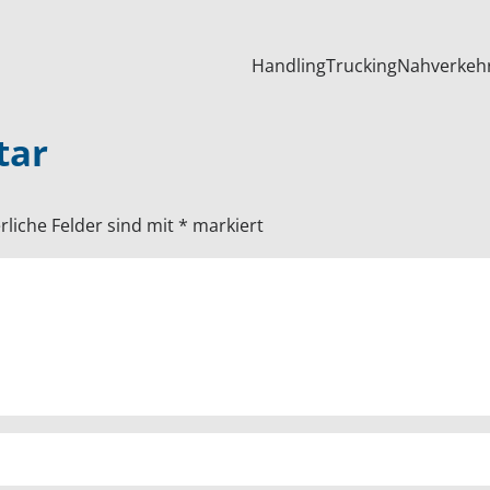
Handling
Trucking
Nahverkeh
tar
rliche Felder sind mit
*
markiert