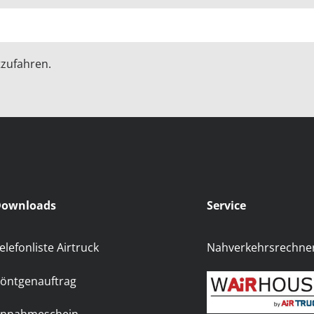
zufahren.
ownloads
Service
elefonliste Airtruck
Nahverkehrsrechne
öntgenauftrag
nnahmeschein