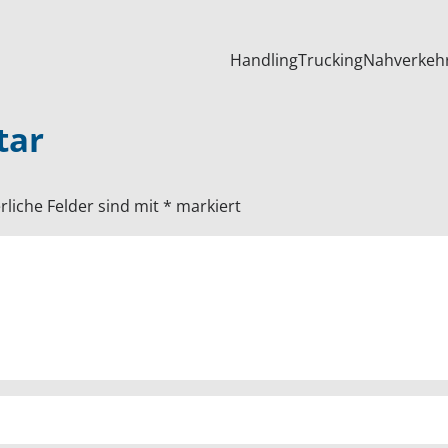
Handling
Trucking
Nahverkeh
tar
rliche Felder sind mit
*
markiert