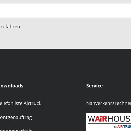
zufahren.
ownloads
Service
elefonliste Airtruck
Nahverkehrsrechne
öntgenauftrag
nnahmeschein