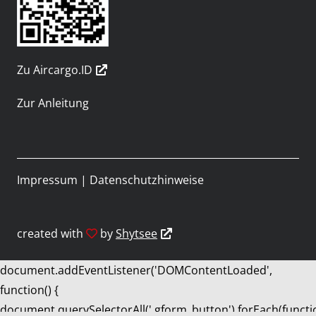
Zu Aircargo.ID
Zur Anleitung
Impressum
|
Datenschutzhinweise
created with
by
Shytsee
document.addEventListener('DOMContentLoaded',
function() {
document.querySelectorAll('.gform_button').forEach(functi