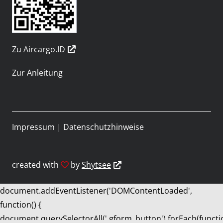
Zu Aircargo.ID
Zur Anleitung
Impressum
|
Datenschutzhinweise
created with
by
Shytsee
document.addEventListener('DOMContentLoaded',
function() {
document.querySelectorAll('.gform_button').forEach(functi