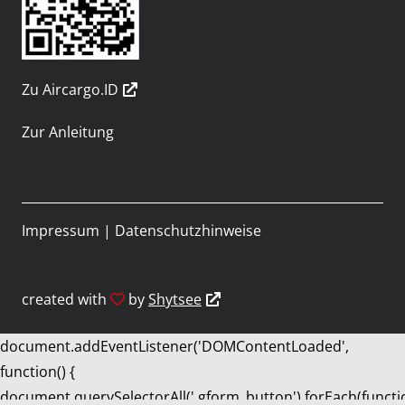
Zu Aircargo.ID
Zur Anleitung
Impressum
|
Datenschutzhinweise
created with
by
Shytsee
document.addEventListener('DOMContentLoaded',
function() {
document.querySelectorAll('.gform_button').forEach(functi