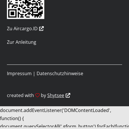
Zu Aircargo.ID
Zur Anleitung
Impressum
|
Datenschutzhinweise
created with
by
Shytsee
document.addEventListener('DOMContentLoaded',
function() {
document.querySelectorAll('.gform_button').forEach(functi