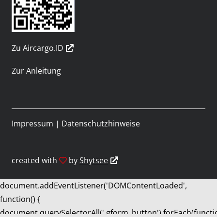
Zu Aircargo.ID
Zur Anleitung
Impressum
|
Datenschutzhinweise
created with
by
Shytsee
document.addEventListener('DOMContentLoaded',
function() {
document.querySelectorAll('.gform_button').forEach(functi