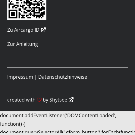
Zu Aircargo.ID
Zur Anleitung
Impressum
|
Datenschutzhinweise
created with
by
Shytsee
document.addEventListener('DOMContentLoaded',
function() {
document.querySelectorAll('.gform_button').forEach(functi