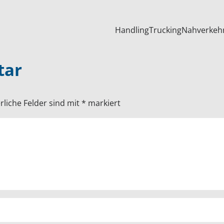
Handling
Trucking
Nahverkeh
tar
rliche Felder sind mit
*
markiert