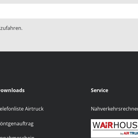
zufahren.
ownloads
Service
elefonliste Airtruck
Nahverkehrsrechne
öntgenauftrag
nnahmeschein