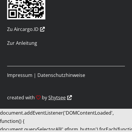
Zu Aircargo.ID
Zur Anleitung
Impressum
|
Datenschutzhinweise
created with
by
Shytsee
document.addEventListener('DOMContentLoaded',
function() {
document.querySelectorAll('.gform_button').forEach(functi