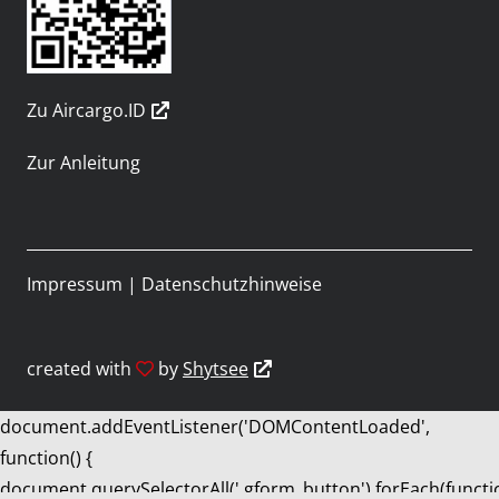
Zu Aircargo.ID
Zur Anleitung
Impressum
|
Datenschutzhinweise
created with
by
Shytsee
document.addEventListener('DOMContentLoaded',
function() {
document.querySelectorAll('.gform_button').forEach(functi