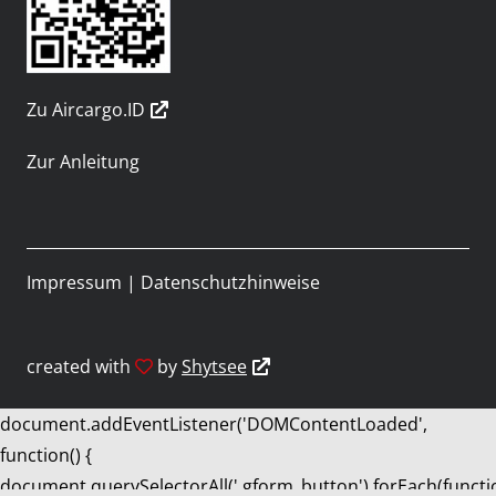
Zu Aircargo.ID
Zur Anleitung
Impressum
|
Datenschutzhinweise
created with
by
Shytsee
document.addEventListener('DOMContentLoaded',
function() {
document.querySelectorAll('.gform_button').forEach(functi