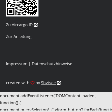
Zu Aircargo.ID
Zur Anleitung
Impressum
|
Datenschutzhinweise
created with
by
Shytsee
document.addEventListener('DOMContentLoaded',
function() {
document.querySelectorAll('.gform_button').forEach(functi