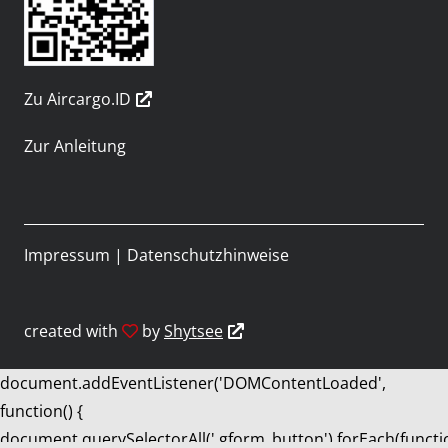
Zu Aircargo.ID
Zur Anleitung
Impressum
|
Datenschutzhinweise
created with
by
Shytsee
document.addEventListener('DOMContentLoaded',
function() {
document.querySelectorAll('.gform_button').forEach(functi