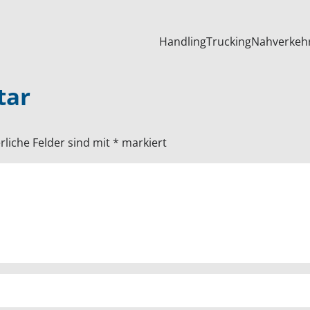
Handling
Trucking
Nahverkeh
tar
rliche Felder sind mit
*
markiert