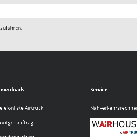
zufahren.
ownloads
Service
elefonliste Airtruck
Nahverkehrsrechne
öntgenauftrag
nnahmeschein