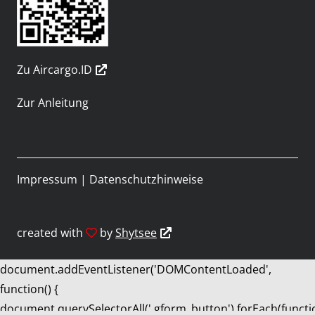
Zu Aircargo.ID
Zur Anleitung
Impressum
|
Datenschutzhinweise
created with
by
Shytsee
document.addEventListener('DOMContentLoaded',
function() {
document.querySelectorAll('.gform_button').forEach(functi