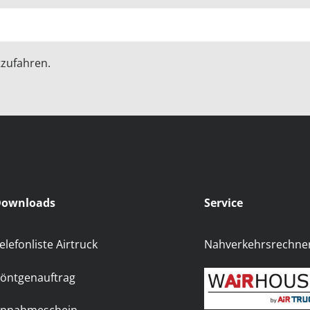
zufahren.
ownloads
Service
elefonliste Airtruck
Nahverkehrsrechne
öntgenauftrag
nnahmeschein