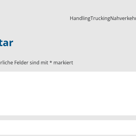
Handling
Trucking
Nahverkeh
tar
rliche Felder sind mit
*
markiert