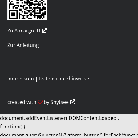
Zu Aircargo.ID
Zur Anleitung
Impressum
|
Datenschutzhinweise
created with
by
Shytsee
document.addEventListener('DOMContentLoaded',
function() {
document.querySelectorAll('.gform_button').forEach(functi