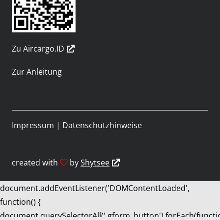
Zu Aircargo.ID
Zur Anleitung
Impressum
|
Datenschutzhinweise
created with
by
Shytsee
document.addEventListener('DOMContentLoaded',
function() {
document.querySelectorAll('.gform_button').forEach(functi