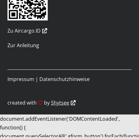
Zu Aircargo.ID
Zur Anleitung
Impressum
|
Datenschutzhinweise
created with
by
Shytsee
document.addEventListener('DOMContentLoaded',
function() {
document.querySelectorAll('.gform_button').forEach(functi