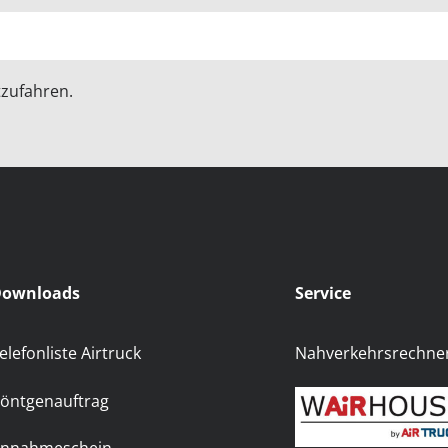
zufahren.
ownloads
Service
elefonliste Airtruck
Nahverkehrsrechne
öntgenauftrag
nnahmeschein