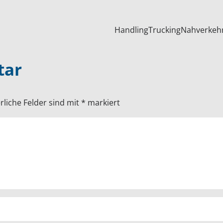
Handling
Trucking
Nahverkeh
tar
rliche Felder sind mit
*
markiert